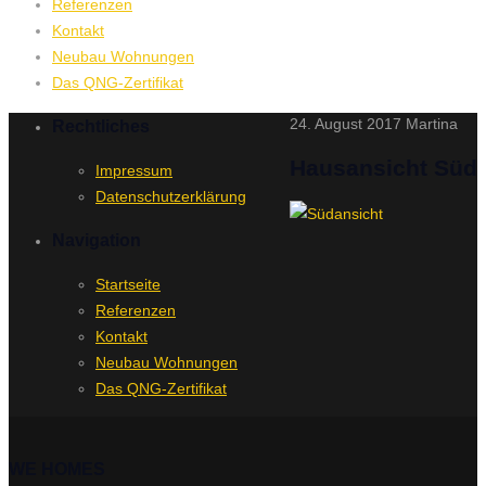
Referenzen
Kontakt
Neubau Wohnungen
Das QNG-Zertifikat
24. August 2017
Martina
Rechtliches
Hausansicht Süd
Impressum
Datenschutzerklärung
Navigation
Startseite
Referenzen
Kontakt
Neubau Wohnungen
Das QNG-Zertifikat
WE
HOMES